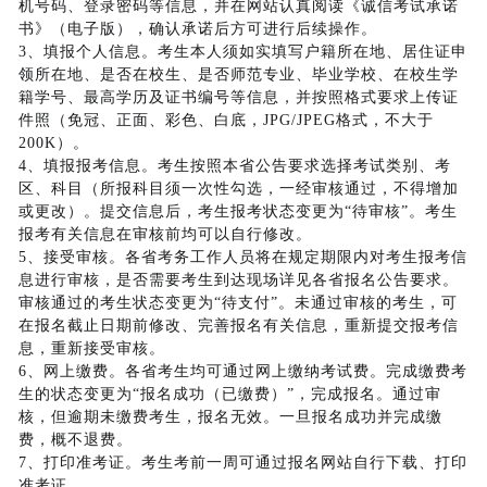
机号码、登录密码等信息，并在网站认真阅读《诚信考试承诺
书》（电子版），确认承诺后方可进行后续操作。
3、填报个人信息。考生本人须如实填写户籍所在地、居住证申
领所在地、是否在校生、是否师范专业、毕业学校、在校生学
籍学号、最高学历及证书编号等信息，并按照格式要求上传证
件照（免冠、正面、彩色、白底，JPG/JPEG格式，不大于
200K）。
4、填报报考信息。考生按照本省公告要求选择考试类别、考
区、科目（所报科目须一次性勾选，一经审核通过，不得增加
或更改）。提交信息后，考生报考状态变更为“待审核”。考生
报考有关信息在审核前均可以自行修改。
5、接受审核。各省考务工作人员将在规定期限内对考生报考信
息进行审核，是否需要考生到达现场详见各省报名公告要求。
审核通过的考生状态变更为“待支付”。未通过审核的考生，可
在报名截止日期前修改、完善报名有关信息，重新提交报考信
息，重新接受审核。
6、网上缴费。各省考生均可通过网上缴纳考试费。完成缴费考
生的状态变更为“报名成功（已缴费）”，完成报名。通过审
核，但逾期未缴费考生，报名无效。一旦报名成功并完成缴
费，概不退费。
7、打印准考证。考生考前一周可通过报名网站自行下载、打印
准考证。